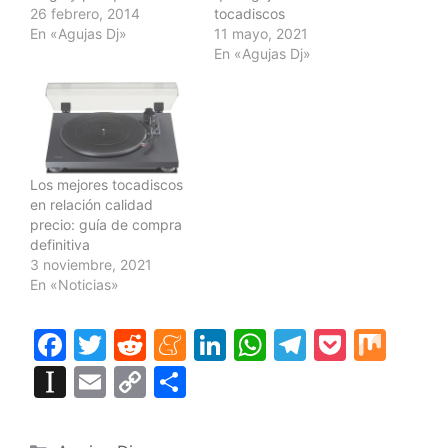
26 febrero, 2014
tocadiscos
En «Agujas Dj»
11 mayo, 2021
En «Agujas Dj»
Los mejores tocadiscos
en relación calidad
precio: guía de compra
definitiva
3 noviembre, 2021
En «Noticias»
F
T
R
M
Li
W
T
P
M
a
w
e
e
n
h
el
o
ix
In
E
C
C
c
itt
d
n
k
at
e
c
st
m
o
o
e
er
di
e
e
s
gr
k
a
ai
p
m
Categorías