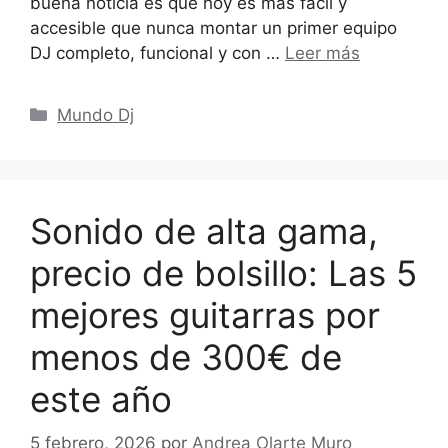
buena noticia es que hoy es más fácil y
accesible que nunca montar un primer equipo
DJ completo, funcional y con …
Leer más
Categorías
Mundo Dj
Sonido de alta gama,
precio de bolsillo: Las 5
mejores guitarras por
menos de 300€ de
este año
5 febrero, 2026
por
Andrea Olarte Muro