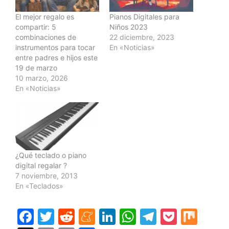
El mejor regalo es
Pianos Digitales para
compartir: 5
Niños 2023
combinaciones de
22 diciembre, 2023
instrumentos para tocar
En «Noticias»
entre padres e hijos este
19 de marzo
10 marzo, 2026
En «Noticias»
¿Qué teclado o piano
digital regalar ?
7 noviembre, 2013
En «Teclados»
F
T
R
M
Li
W
T
P
M