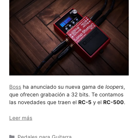
Boss
ha anunciado su nueva gama de
loopers
,
que ofrecen grabación a 32 bits. Te contamos
las novedades que traen el
RC-5
y el
RC-500
.
Leer más
Categorías
Pedales para Guitarra