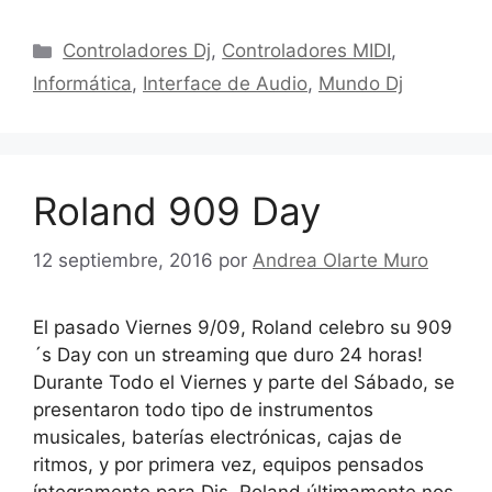
Categorías
Controladores Dj
,
Controladores MIDI
,
Informática
,
Interface de Audio
,
Mundo Dj
Roland 909 Day
12 septiembre, 2016
por
Andrea Olarte Muro
El pasado Viernes 9/09, Roland celebro su 909
´s Day con un streaming que duro 24 horas!
Durante Todo el Viernes y parte del Sábado, se
presentaron todo tipo de instrumentos
musicales, baterías electrónicas, cajas de
ritmos, y por primera vez, equipos pensados
íntegramente para Djs. Roland últimamente nos