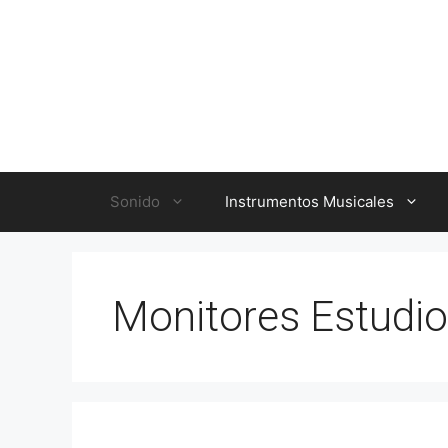
Saltar
al
contenido
Sonido
Instrumentos Musicales
Monitores Estudio