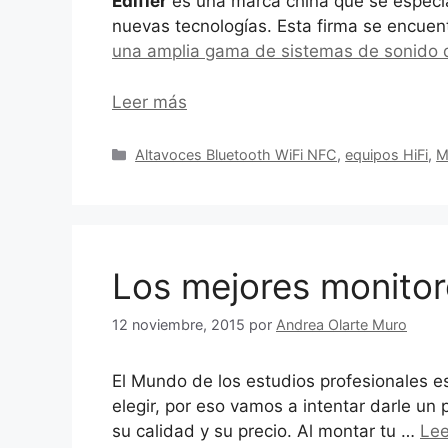
Edifier
es una marca china que se especial
nuevas tecnologías. Esta firma se encuent
una amplia gama de sistemas de sonido d
Leer más
Categorías
Altavoces Bluetooth WiFi NFC
,
equipos HiFi
,
M
Los mejores monitor
12 noviembre, 2015
por
Andrea Olarte Muro
El Mundo de los estudios profesionales es
elegir, por eso vamos a intentar darle u
su calidad y su precio. Al montar tu …
Le