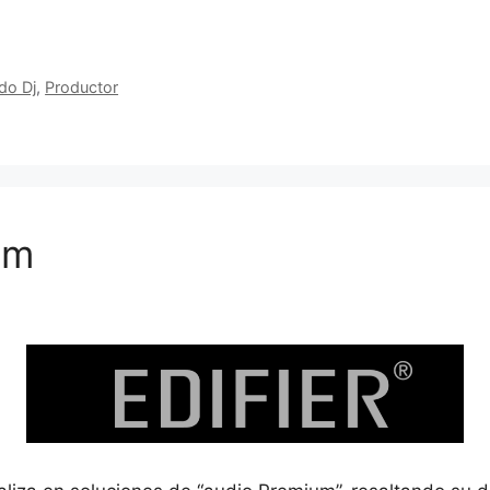
do Dj
,
Productor
um