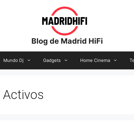
Blog de Madrid HiFi
Mundo Dj
Gadgets
Home Cinema
Te
 Activos