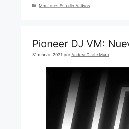
Categorías
Monitores Estudio Activos
Pioneer DJ VM: Nue
31 marzo, 2021
por
Andrea Olarte Muro