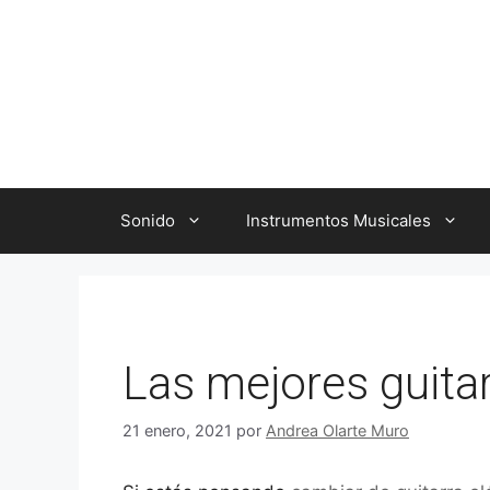
Saltar
al
contenido
Sonido
Instrumentos Musicales
Las mejores guitar
21 enero, 2021
por
Andrea Olarte Muro