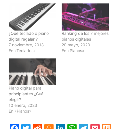
¿Qué teclado o piano
Ranking de los 7 mejores
digital regalar ?
pianos digitales
7 noviembre, 2013
20 mayo, 2020
En «Teclados»
En «Pianos»
Piano digital para
principiantes ¿Cuál
elegir?
10 enero, 2023
En «Pianos»
F
T
R
M
Li
W
T
P
M