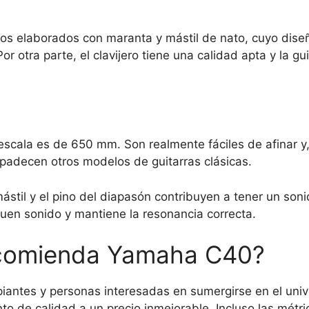
ros elaborados con maranta y mástil de nato, cuyo dis
r otra parte, el clavijero tiene una calidad apta y la gu
ala es de 650 mm. Son realmente fáciles de afinar y, 
 padecen otros modelos de guitarras clásicas.
ástil y el pino del diapasón contribuyen a tener un soni
buen sonido y mantiene la resonancia correcta.
ecomienda Yamaha C40?
antes y personas interesadas en sumergirse en el unive
to de calidad a un precio inmejorable. Incluso las métr