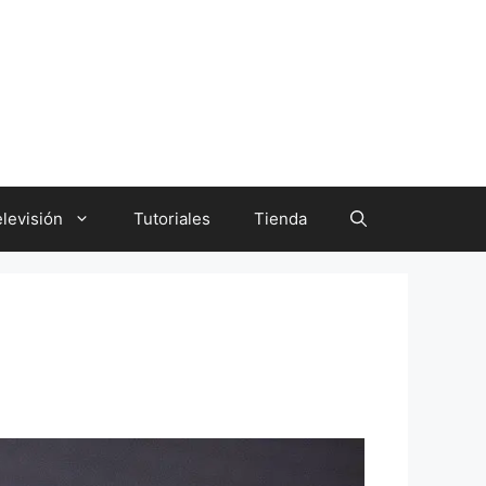
levisión
Tutoriales
Tienda
s