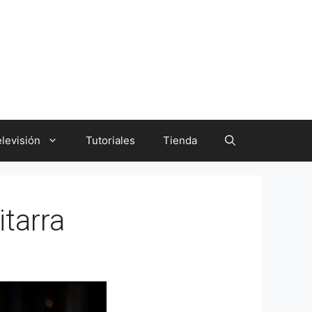
levisión
Tutoriales
Tienda
itarra