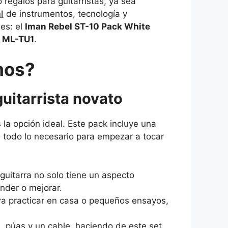
egalos para guitarristas, ya sea
l
de instrumentos, tecnología y
es: el
Iman Rebel ST-10 Pack White
 ML-TU1
.
mos?
uitarrista novato
 la opción ideal. Este pack incluye una
, todo lo necesario para empezar a tocar
guitarra no solo tiene un aspecto
ender o mejorar.
ara practicar en casa o pequeños ensayos,
a, púas y un cable, haciendo de este set