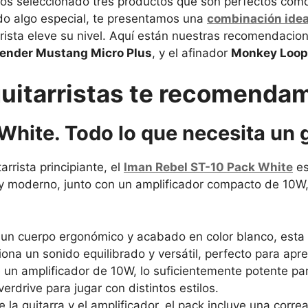
s seleccionado tres productos que son perfectos como r
do algo especial, te presentamos una
combinación idea
rista eleve su nivel. Aquí están nuestras recomendacion
ender Mustang Micro Plus
, y el afinador
Monkey Loop
guitarristas te recomenda
hite. Todo lo que necesita un g
rrista principiante, el
Iman Rebel ST-10 Pack White
es
e y moderno, junto con un amplificador compacto de 10W
 un cuerpo ergonómico y acabado en color blanco, esta 
iona un sonido equilibrado y versátil, perfecto para apr
ae un amplificador de 10W, lo suficientemente potente p
erdrive para jugar con distintos estilos.
 la guitarra y el amplificador, el pack incluye una corre