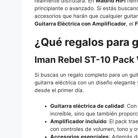
realmente disfrutará. En
Madrid HiFi
hemo
principiante o avanzado. Si estás buscan
accesorios que harán que cualquier guitar
Guitarra Eléctrica con Amplificador
, el
F
¿Qué regalos para 
Iman Rebel ST-10 Pack W
Si buscas un regalo completo para un guita
guitarra eléctrica con un diseño elegant
desde el primer día.
Guitarra eléctrica de calidad
: Con
increíble, sino que también proporc
Amplificador incluido
: El pack tr
con controles de volumen, tono y ov
Accesorios esenciales
: Además de