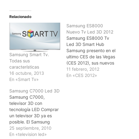
Relacionado
Samsung ES8000
Nuevo Tv Led 3D 2012
Samsung ES8000 Tv
Led 3D Smart Hub
Samsung presento en el
Samsung Smart Tv.
ultimo CES de las Vegas
Todas sus
(CES 2012), sus nuevos
características
televisores top de gama
11 febrero, 2012
16 octubre, 2013
llamados convertirse en
En «CES 2012»
En «Smart Tv»
objetos de deseo de los
que buscan lo ultimísimo
Samsung C7000 Led 3D
en tecnología. Con
Samsung C7000,
características
televisor 3D con
increíbles, los nuevos tv
tecnología LED Comprar
led 3d Samsung ES8000
un televisor 3D ya es
están llamados…
posible. El Samsung
C7000 es uno de los
25 septiembre, 2010
televisores 3D que ya
En «television led»