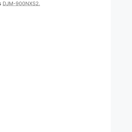
as
DJM-900NXS2.