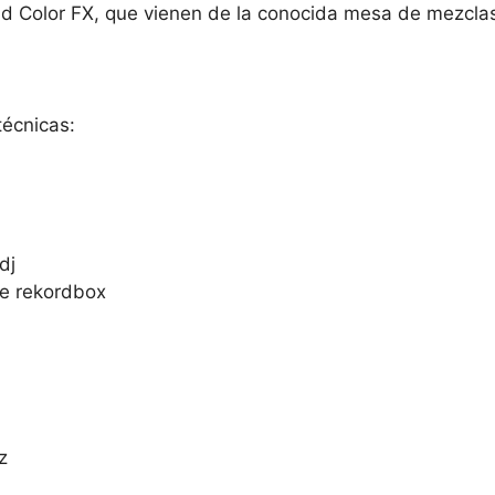
und Color FX, que vienen de la conocida mesa de mezcl
técnicas:
dj
de rekordbox
z