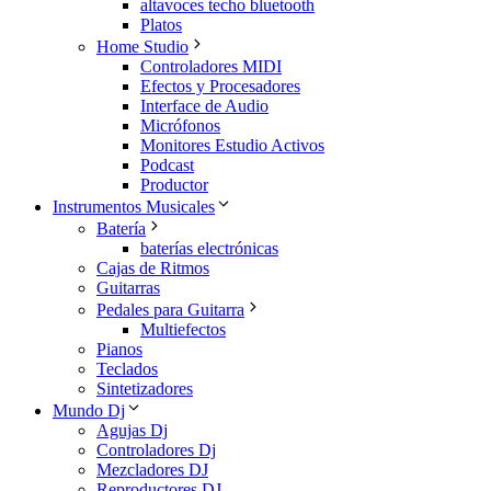
altavoces techo bluetooth
Platos
Home Studio
Controladores MIDI
Efectos y Procesadores
Interface de Audio
Micrófonos
Monitores Estudio Activos
Podcast
Productor
Instrumentos Musicales
Batería
baterías electrónicas
Cajas de Ritmos
Guitarras
Pedales para Guitarra
Multiefectos
Pianos
Teclados
Sintetizadores
Mundo Dj
Agujas Dj
Controladores Dj
Mezcladores DJ
Reproductores DJ