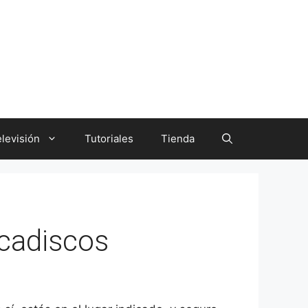
levisión
Tutoriales
Tienda
ocadiscos