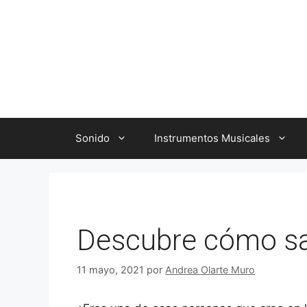
Saltar
al
contenido
Sonido
Instrumentos Musicales
Descubre cómo sab
11 mayo, 2021
por
Andrea Olarte Muro