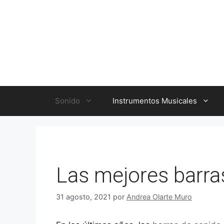
Saltar
al
contenido
Sonido
Instrumentos Musicales
Las mejores barras
31 agosto, 2021
por
Andrea Olarte Muro