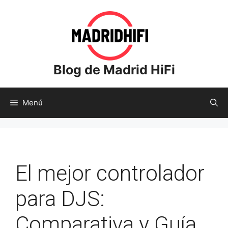
Saltar
al
contenido
Blog de Madrid HiFi
Menú
El mejor controlador
para DJS:
Comparativa y Guía