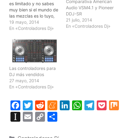
Comparativa American
es limitado y no sabes
Audio VSM4.1 y Pioneer
muy bien si el mundo de
DDJ-SR
las mezclas es lo tuyo,
21 julio, 2014
Hercules debería ser tu
19 mayo, 2014
En «Controladores Dj»
primera opción. Este
En «Controladores Dj»
fabricante francés de
hardware y accesorios
para PC tiene
probablemente la línea
de controladores de bajo
precio más popular del…
Las controladores para
DJ más vendidos
27 mayo, 2014
En «Controladores Dj»
F
T
R
M
Li
W
T
P
M
a
w
e
e
n
h
el
o
ix
In
E
C
C
c
itt
d
n
k
at
e
c
st
m
o
o
e
er
di
e
e
s
gr
k
a
ai
p
m
Categorías