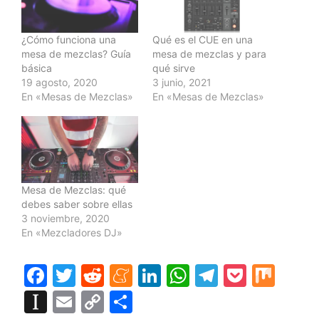
¿Cómo funciona una
Qué es el CUE en una
mesa de mezclas? Guía
mesa de mezclas y para
básica
qué sirve
19 agosto, 2020
3 junio, 2021
En «Mesas de Mezclas»
En «Mesas de Mezclas»
Mesa de Mezclas: qué
debes saber sobre ellas
3 noviembre, 2020
En «Mezcladores DJ»
F
T
R
M
Li
W
T
P
M
a
w
e
e
n
h
el
o
ix
In
E
C
C