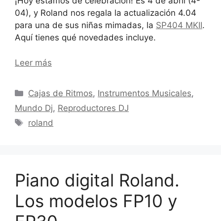
¡Hoy estamos de celebración! Es 4 de abril (4-
04), y Roland nos regala la actualización 4.04
para una de sus niñas mimadas, la
SP404 MKII
.
Aquí tienes qué novedades incluye.
Leer más
Categorías
Cajas de Ritmos
,
Instrumentos Musicales
,
Mundo Dj
,
Reproductores DJ
Etiquetas
roland
Piano digital Roland.
Los modelos FP10 y