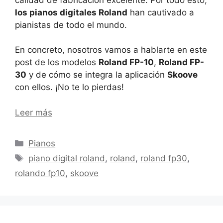
los pianos digitales Roland
han cautivado a
pianistas de todo el mundo.
En concreto, nosotros vamos a hablarte en este
post de los modelos
Roland FP-10
,
Roland FP-
30
y de cómo se integra la aplicación
Skoove
con ellos. ¡No te lo pierdas!
Leer más
Categorías
Pianos
Etiquetas
piano digital roland
,
roland
,
roland fp30
,
rolando fp10
,
skoove